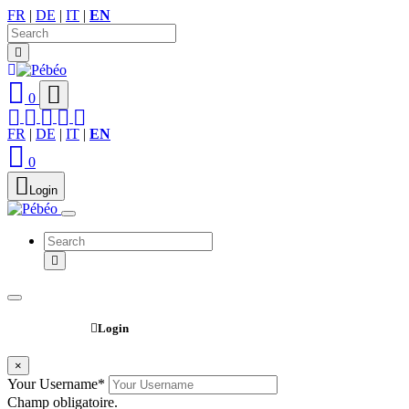
FR
|
DE
|
IT
|
EN
0
FR
|
DE
|
IT
|
EN
0
Login
Webshop
Login
×
Your Username
*
Champ obligatoire.