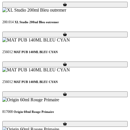
Loading...
Loading...
200.014
XL Studio 200ml Bleu outremer
Loading...
Loading...
256012
MAT PUB 140ML BLEU CYAN
Loading...
Loading...
256012
MAT PUB 140ML BLEU CYAN
Loading...
Loading...
817008
Origin 60ml Rouge Primaire
Loading...
Loading...