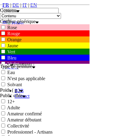
FR
|
DE
|
IT
|
EN
Contenu
Couleur générique
Rose
0
Rouge
Orange
FR
|
DE
|
IT
|
EN
Jaune
Vert
0
Bleu
Violet
Connexion
Type de peinture
Marron
Eau
Blanc
N'est pas applicable
Accueil
Gris
Solvant
Conditions
Noir
Poids ( g )
B2B
Public cible
Contact
12+
Adulte
Amateur confirmé
Amateur débutant
Collectivité
Professionnel - Artisans
Webshop
Connexion