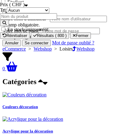
Étudiant
Prix ( CHF )
Tri
×
Votre nom d'utilisateur
*
Champ obligatoire.
En stock uniquement
Votre mot de passe
*
Réinitialiser
Résultats (
800
)
Fermer
Champ obligatoire.
Mot de passe oublié ?
Annuler
Se connecter
eCommerce
>
Webshop
>
Loisirs
Webshop
0
Catégories
Couleurs décoration
Acrylique pour la décoration