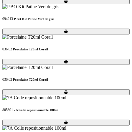
Loading...
Loading...
094213
P.BO Kit Patine Vert de gris
Loading...
Loading...
036.02
Porcelaine T20ml Corail
Loading...
Loading...
036.02
Porcelaine T20ml Corail
Loading...
Loading...
805601
7A Colle repositionnable 100ml
Loading...
Loading...