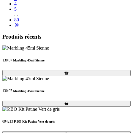
4
5
...
80
Produits récents
130.07
Marbling 45ml Sienne
Loading...
Loading...
130.07
Marbling 45ml Sienne
Loading...
Loading...
094213
P.BO Kit Patine Vert de gris