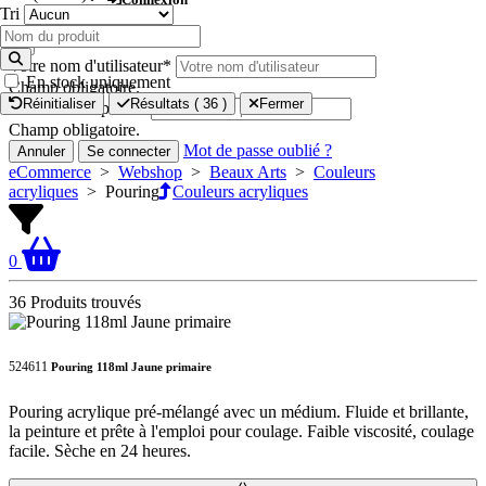
Collectivité
Tri
Professionnel - Artisans
×
Scolaire
Votre nom d'utilisateur
*
Étudiant
En stock uniquement
Champ obligatoire.
Réinitialiser
Résultats (
36
)
Fermer
Votre mot de passe
*
Champ obligatoire.
Mot de passe oublié ?
Annuler
Se connecter
eCommerce
>
Webshop
>
Beaux Arts
>
Couleurs
acryliques
>
Pouring
Couleurs acryliques
0
36 Produits trouvés
524611
Pouring 118ml Jaune primaire
Pouring acrylique pré-mélangé avec un médium. Fluide et brillante,
la peinture et prête à l'emploi pour coulage. Faible viscosité, coulage
facile. Sèche en 24 heures.