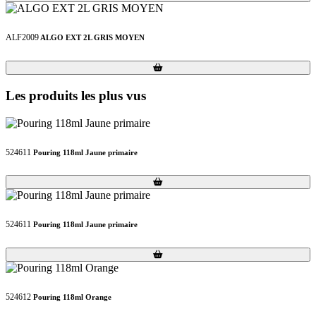
ALF2009
ALGO EXT 2L GRIS MOYEN
Loading...
Loading...
Les produits les plus vus
524611
Pouring 118ml Jaune primaire
Loading...
Loading...
524611
Pouring 118ml Jaune primaire
Loading...
Loading...
524612
Pouring 118ml Orange