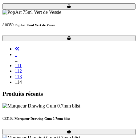
Loading...
Loading...
810359
PopArt 75ml Vert de Vessie
Loading...
Loading...
1
...
111
112
113
114
Produits récents
033102
Marqueur Drawing Gum 0.7mm blist
Loading...
Loading...