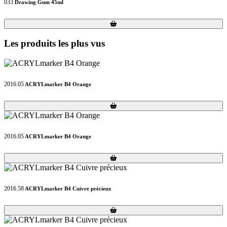
033
Drawing Gum 45ml
Loading...
Loading...
Les produits les plus vus
2016.05
ACRYLmarker B4 Orange
Loading...
Loading...
2016.05
ACRYLmarker B4 Orange
Loading...
Loading...
2016.58
ACRYLmarker B4 Cuivre précieux
Loading...
Loading...