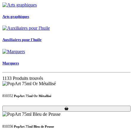
Arts graphiques
Auxiliaires pour l'huile
Marquers
1133 Produits trouvés
810352
PopArt 75ml Or Métallisé
Loading...
Loading...
810356
PopArt 75ml Bleu de Prusse