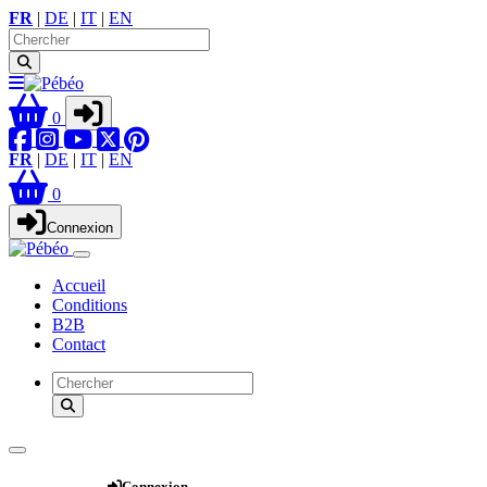
FR
|
DE
|
IT
|
EN
0
FR
|
DE
|
IT
|
EN
0
Connexion
Accueil
Conditions
B2B
Contact
Webshop
Connexion