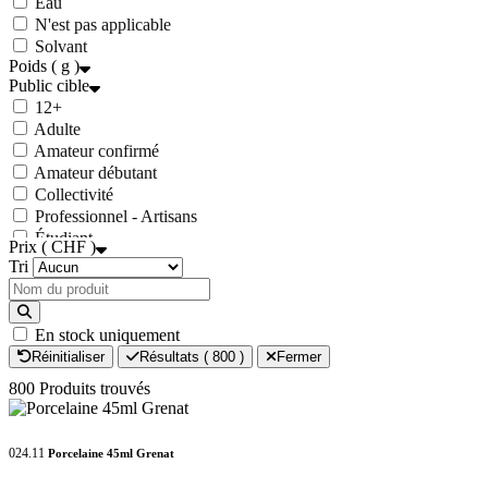
Eau
Blanc
N'est pas applicable
Gris
Solvant
Noir
Poids ( g )
Public cible
12+
Adulte
Amateur confirmé
Amateur débutant
Collectivité
Professionnel - Artisans
Étudiant
Prix ( CHF )
Tri
En stock uniquement
Réinitialiser
Résultats (
800
)
Fermer
800 Produits trouvés
024.11
Porcelaine 45ml Grenat