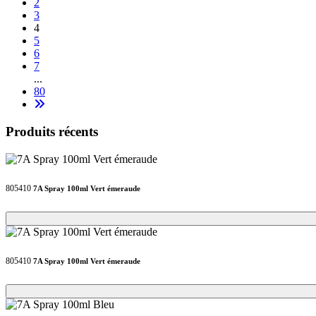
2
3
4
5
6
7
...
80
Produits récents
805410
7A Spray 100ml Vert émeraude
Loading...
Loading...
805410
7A Spray 100ml Vert émeraude
Loading...
Loading...