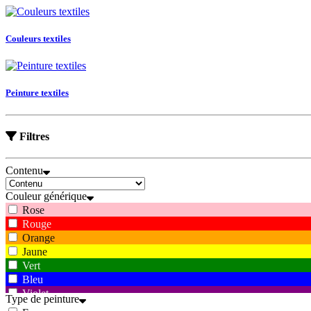
Couleurs textiles
Peinture textiles
Filtres
Contenu
Couleur générique
Rose
Rouge
Orange
Jaune
Vert
Bleu
Violet
Type de peinture
Marron