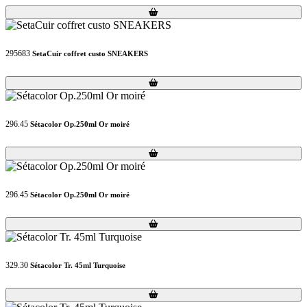
Loading...
Loading...
295683
SetaCuir coffret custo SNEAKERS
Loading...
Loading...
296.45
Sétacolor Op.250ml Or moiré
Loading...
Loading...
296.45
Sétacolor Op.250ml Or moiré
Loading...
Loading...
329.30
Sétacolor Tr. 45ml Turquoise
Loading...
Loading...