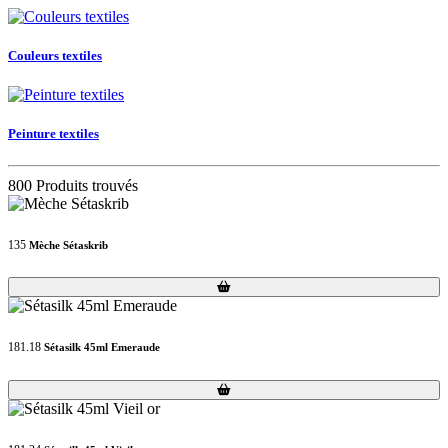
Couleurs textiles
Peinture textiles
800 Produits trouvés
135
Mèche Sétaskrib
Loading...
Loading...
181.18
Sétasilk 45ml Emeraude
Loading...
Loading...