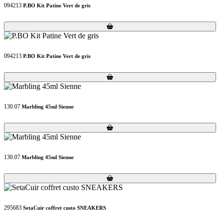
094213
P.BO Kit Patine Vert de gris
Loading...
Loading...
094213
P.BO Kit Patine Vert de gris
Loading...
Loading...
130.07
Marbling 45ml Sienne
Loading...
Loading...
130.07
Marbling 45ml Sienne
Loading...
Loading...
295683
SetaCuir coffret custo SNEAKERS