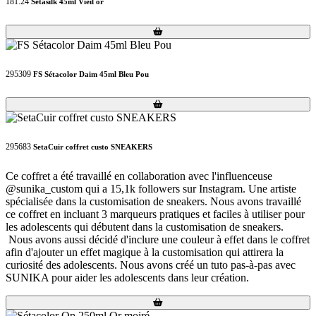
181.24
Sétasilk 45ml Vieil or
Loading...
Loading...
295309
FS Sétacolor Daim 45ml Bleu Pou
Loading...
Loading...
295683
SetaCuir coffret custo SNEAKERS
Ce coffret a été travaillé en collaboration avec l'influenceuse
@sunika_custom qui a 15,1k followers sur Instagram. Une artiste
spécialisée dans la customisation de sneakers. Nous avons travaillé
ce coffret en incluant 3 marqueurs pratiques et faciles à utiliser pour
les adolescents qui débutent dans la customisation de sneakers.
Nous avons aussi décidé d'inclure une couleur à effet dans le coffret
afin d'ajouter un effet magique à la customisation qui attirera la
curiosité des adolescents. Nous avons créé un tuto pas-à-pas avec
SUNIKA pour aider les adolescents dans leur création.
Loading...
Loading...