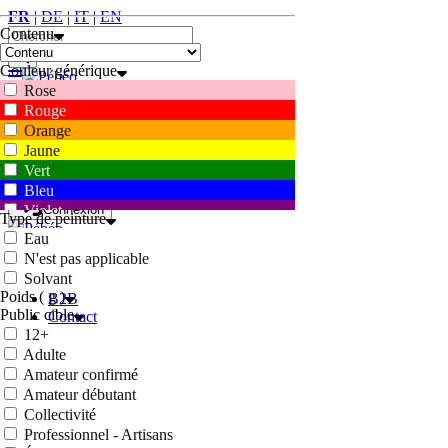
FR
|
DE
|
IT
|
EN
Contenu
Couleur générique
Rose
0
Rouge
Orange
FR
|
DE
|
IT
|
EN
Jaune
Vert
0
Bleu
Violet
Connexion
Type de peinture
Marron
Eau
Blanc
N'est pas applicable
Accueil
Gris
Solvant
Conditions
Noir
Poids ( g )
B2B
Public cible
Contact
12+
Adulte
Amateur confirmé
Amateur débutant
Collectivité
Professionnel - Artisans
Webshop
Connexion