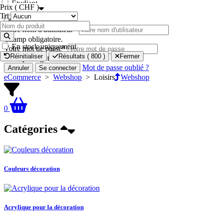
Étudiant
Prix ( CHF )
Tri
×
Votre nom d'utilisateur
*
Champ obligatoire.
En stock uniquement
Votre mot de passe
*
Réinitialiser
Résultats (
800
)
Fermer
Champ obligatoire.
Mot de passe oublié ?
Annuler
Se connecter
eCommerce
>
Webshop
>
Loisirs
Webshop
0
Catégories
Couleurs décoration
Acrylique pour la décoration