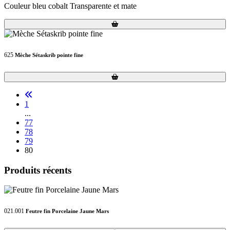
Couleur bleu cobalt Transparente et mate
Loading...
Loading...
625
Mèche Sétaskrib pointe fine
Loading...
Loading...
1
...
77
78
79
80
Produits récents
021.001
Feutre fin Porcelaine Jaune Mars