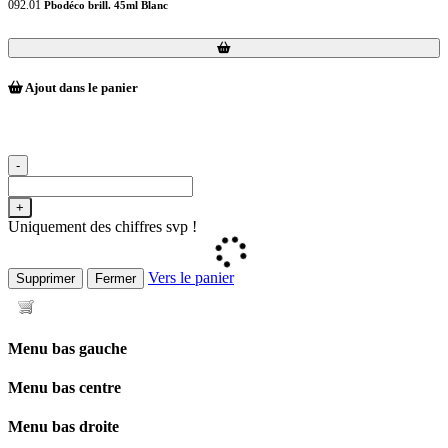
092.01
Pbodéco brill. 45ml Blanc
Loading...
Loading...
Ajout dans le panier
-
+
Uniquement des chiffres svp !
Vers le panier
Supprimer
Fermer
Menu bas gauche
Menu bas centre
Menu bas droite