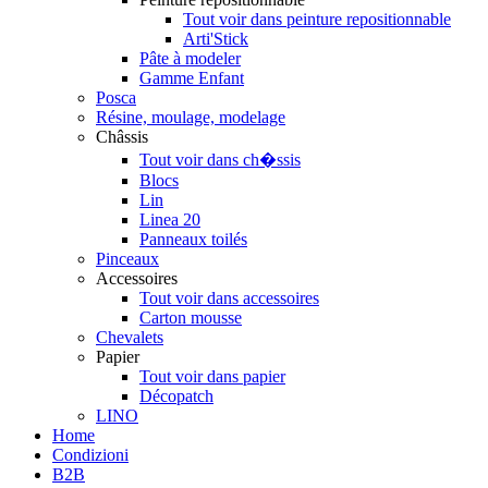
Tout voir dans peinture repositionnable
Arti'Stick
Pâte à modeler
Gamme Enfant
Posca
Résine, moulage, modelage
Châssis
Tout voir dans ch�ssis
Blocs
Lin
Linea 20
Panneaux toilés
Pinceaux
Accessoires
Tout voir dans accessoires
Carton mousse
Chevalets
Papier
Tout voir dans papier
Décopatch
LINO
Home
Condizioni
B2B