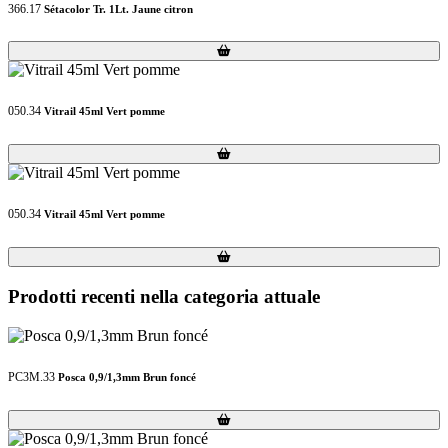
366.17
Sétacolor Tr. 1Lt. Jaune citron
Loading...
Loading...
050.34
Vitrail 45ml Vert pomme
Loading...
Loading...
050.34
Vitrail 45ml Vert pomme
Loading...
Loading...
Prodotti recenti nella categoria attuale
PC3M.33
Posca 0,9/1,3mm Brun foncé
Loading...
Loading...