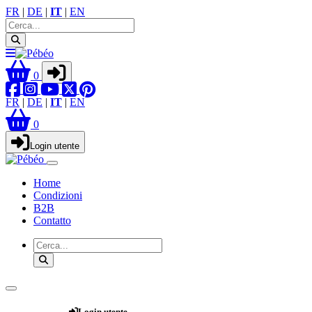
FR
|
DE
|
IT
|
EN
0
FR
|
DE
|
IT
|
EN
0
Login utente
Home
Condizioni
B2B
Contatto
Webshop
Login utente