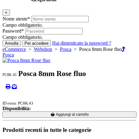
×
Nome utente
*
Campo obbligatorio.
Password
*
Campo obbligatorio.
Hai dimenticato la password ?
Annulla
Per accedere
eCommerce
>
Webshop
>
Posca
> Posca 8mm Rose fluo
Posca
Posca 8mm Rose fluo
PC8K.43
ID extra: PC8K.43
Disponibilità:
Loading...
Loading...
Aggiungi al carrello
Prodotti recenti in tutte le categorie