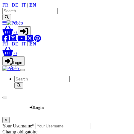
FR
|
DE
|
IT
|
EN
0
FR
|
DE
|
IT
|
EN
0
Login
Webshop
Login
×
Your Username
*
Champ obligatoire.