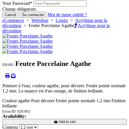
Your Password
*
Champ obligatoire.
Mot de passe oublié ?
Cancel
Se connecter
eCommerce
>
Webshop
>
Loisirs
>
Acrylique pour la
décoration
> Feutre Porcelaine Agathe
Acrylique pour la
décoration
Feutre Porcelaine Agathe
020.002
Peinture à l'eau, couleur agathe, pour décorer. Feutre pointe normale
1,2 mm. La nuance est d'un orange, de finition brillante.
Couleur agathe Pour décorer Feutre pointe normale 1,2 mm Finition
brillante
Extra ID: 020.002
Availability:
Loading...
Loading...
Add to cart
Contenu