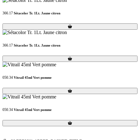
366.17
Sétacolor Tr. 1Lt. Jaune citron
Loading...
Loading...
366.17
Sétacolor Tr. 1Lt. Jaune citron
Loading...
Loading...
050.34
Vitrail 45ml Vert pomme
Loading...
Loading...
050.34
Vitrail 45ml Vert pomme
Loading...
Loading...