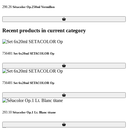
296.26
Sétacolor Op.250ml Vermillon
Loading...
Loading...
Recent products in current category
756481
Set 6x20ml SETACOLOR Op
Loading...
Loading...
756481
Set 6x20ml SETACOLOR Op
Loading...
Loading...
293.10
Sétacolor Op.1 Lt. Blanc titane
Loading...
Loading...