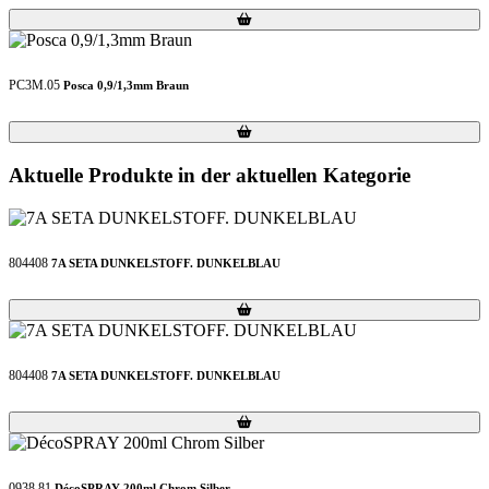
Loading...
Loading...
PC3M.05
Posca 0,9/1,3mm Braun
Loading...
Loading...
Aktuelle Produkte in der aktuellen Kategorie
804408
7A SETA DUNKELSTOFF. DUNKELBLAU
Loading...
Loading...
804408
7A SETA DUNKELSTOFF. DUNKELBLAU
Loading...
Loading...
0938.81
DécoSPRAY 200ml Chrom Silber