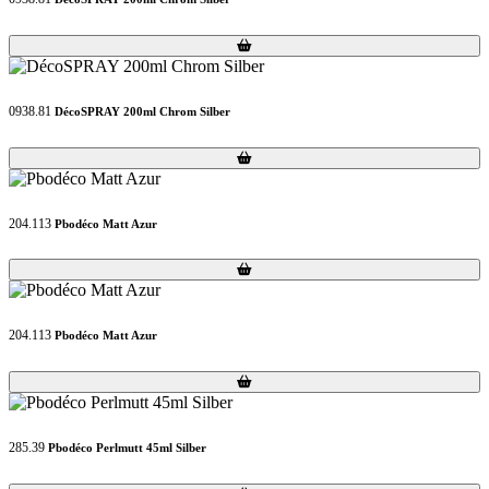
Loading...
Loading...
0938.81
DécoSPRAY 200ml Chrom Silber
Loading...
Loading...
204.113
Pbodéco Matt Azur
Loading...
Loading...
204.113
Pbodéco Matt Azur
Loading...
Loading...
285.39
Pbodéco Perlmutt 45ml Silber