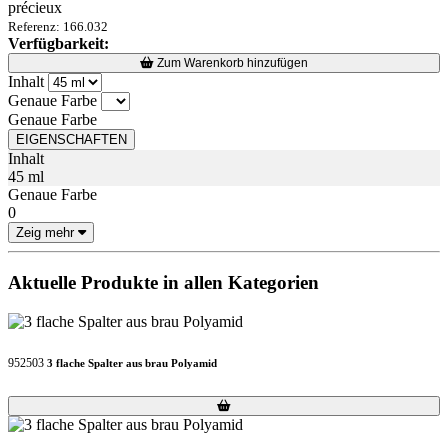
précieux
Referenz: 166.032
Verfügbarkeit:
Loading...
Loading...
Zum Warenkorb hinzufügen
Inhalt
Genaue Farbe
Genaue Farbe
EIGENSCHAFTEN
Inhalt
45 ml
Genaue Farbe
0
Zeig mehr
Aktuelle Produkte in allen Kategorien
952503
3 flache Spalter aus brau Polyamid
Loading...
Loading...