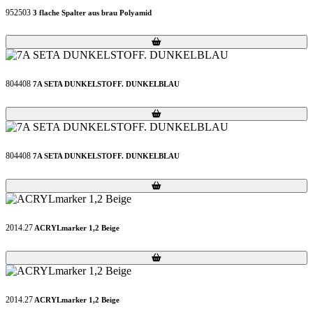
952503
3 flache Spalter aus brau Polyamid
Loading...
Loading...
804408
7A SETA DUNKELSTOFF. DUNKELBLAU
Loading...
Loading...
804408
7A SETA DUNKELSTOFF. DUNKELBLAU
Loading...
Loading...
2014.27
ACRYLmarker 1,2 Beige
Loading...
Loading...
2014.27
ACRYLmarker 1,2 Beige