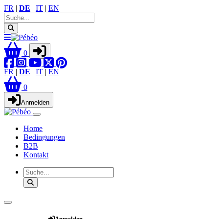
FR
|
DE
|
IT
|
EN
0
FR
|
DE
|
IT
|
EN
0
Anmelden
Home
Bedingungen
B2B
Kontakt
Webshop
Anmelden