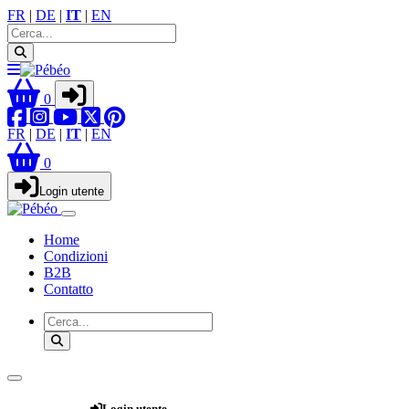
FR
|
DE
|
IT
|
EN
0
FR
|
DE
|
IT
|
EN
0
Login utente
Home
Condizioni
B2B
Contatto
Webshop
Login utente