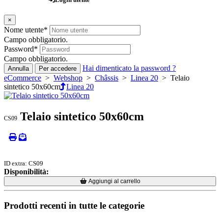
×
Nome utente
*
Campo obbligatorio.
Password
*
Campo obbligatorio.
Hai dimenticato la password ?
Annulla
Per accedere
eCommerce
>
Webshop
>
Châssis
>
Linea 20
> Telaio
sintetico 50x60cm
Linea 20
Telaio sintetico 50x60cm
CS09
ID extra: CS09
Disponibilità:
Loading...
Loading...
Aggiungi al carrello
Prodotti recenti in tutte le categorie