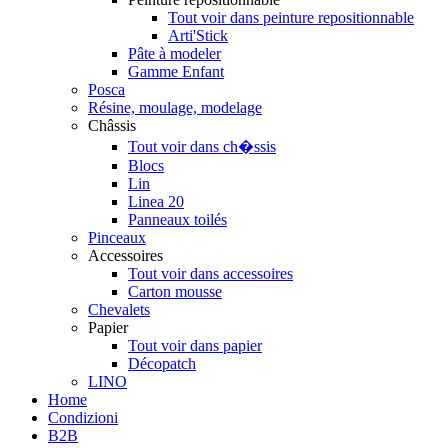
Tout voir dans peinture repositionnable
Arti'Stick
Pâte à modeler
Gamme Enfant
Posca
Résine, moulage, modelage
Châssis
Tout voir dans ch�ssis
Blocs
Lin
Linea 20
Panneaux toilés
Pinceaux
Accessoires
Tout voir dans accessoires
Carton mousse
Chevalets
Papier
Tout voir dans papier
Décopatch
LINO
Home
Condizioni
B2B