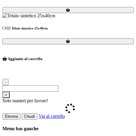
Loading...
Loading...
CS02
Telaio sintetico 25x40cm
Loading...
Loading...
Aggiunto al carrello
-
+
Solo numeri per favore!
Vai al carrello
Elimina
Chiudi
Menu bas gauche