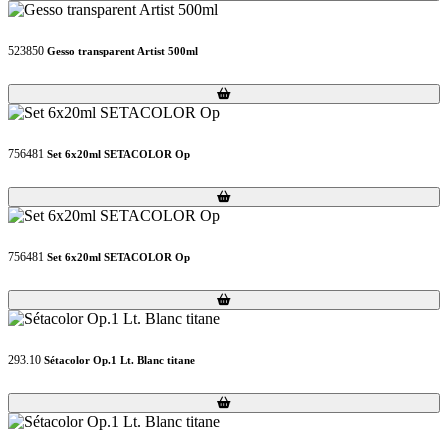
523850
Gesso transparent Artist 500ml
Loading...
Loading...
756481
Set 6x20ml SETACOLOR Op
Loading...
Loading...
756481
Set 6x20ml SETACOLOR Op
Loading...
Loading...
293.10
Sétacolor Op.1 Lt. Blanc titane
Loading...
Loading...