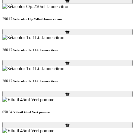
Loading...
Loading...
296.17
Sétacolor Op.250ml Jaune citron
Loading...
Loading...
366.17
Sétacolor Tr. 1Lt. Jaune citron
Loading...
Loading...
366.17
Sétacolor Tr. 1Lt. Jaune citron
Loading...
Loading...
050.34
Vitrail 45ml Vert pomme
Loading...
Loading...