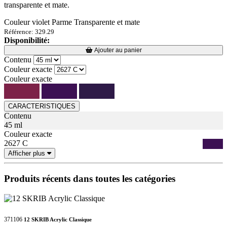
transparente et mate.
Couleur violet Parme Transparente et mate
Référence: 329.29
Disponibilité:
Loading...
Loading...
Ajouter au panier
Contenu
Couleur exacte
Couleur exacte
CARACTERISTIQUES
Contenu
45 ml
Couleur exacte
2627 C
Afficher plus
Produits récents dans toutes les catégories
371106
12 SKRIB Acrylic Classique