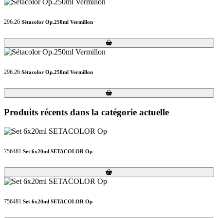
296.26
Sétacolor Op.250ml Vermillon
Loading...
Loading...
296.26
Sétacolor Op.250ml Vermillon
Loading...
Loading...
Produits récents dans la catégorie actuelle
756481
Set 6x20ml SETACOLOR Op
Loading...
Loading...
756481
Set 6x20ml SETACOLOR Op