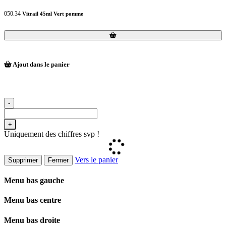
050.34
Vitrail 45ml Vert pomme
Loading...
Loading...
Ajout dans le panier
-
+
Uniquement des chiffres svp !
Vers le panier
Supprimer
Fermer
Menu bas gauche
Menu bas centre
Menu bas droite