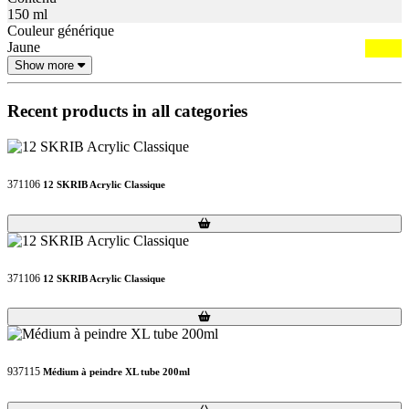
150 ml
Couleur générique
Jaune
Show more
Recent products in all categories
371106
12 SKRIB Acrylic Classique
Loading...
Loading...
371106
12 SKRIB Acrylic Classique
Loading...
Loading...
937115
Médium à peindre XL tube 200ml
Loading...
Loading...