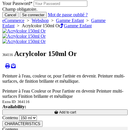
Your Password
*
Champ obligatoire.
Mot de passe oublié ?
Cancel
Se connecter
eCommerce
>
Webshop
>
Gamme Enfant
>
Gamme
Enfant
> Acrylcolor 150ml Or
Gamme Enfant
Acrylcolor 150ml Or
364116
Peinture à l'eau, couleur or, pour l'artiste en devenir. Peinture multi-
surfaces, de finition brillante et métallique.
Peinture à l'eau Couleur or Pour l'artiste en devenir Peinture multi-
surfaces Finition brillante et métallique
Extra ID: 364116
Availability:
Loading...
Loading...
Add to cart
Contenu
CHARACTERISTICS
Contenu