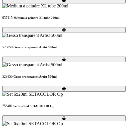
937115
Médium à peindre XL tube 200ml
Loading...
Loading...
523850
Gesso transparent Artist 500ml
Loading...
Loading...
523850
Gesso transparent Artist 500ml
Loading...
Loading...
756481
Set 6x20ml SETACOLOR Op
Loading...
Loading...