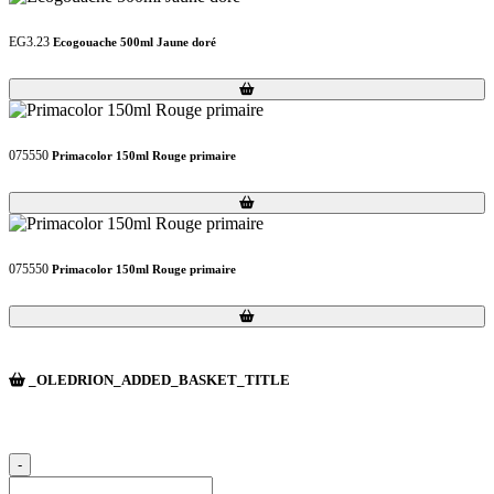
EG3.23
Ecogouache 500ml Jaune doré
Loading...
Loading...
075550
Primacolor 150ml Rouge primaire
Loading...
Loading...
075550
Primacolor 150ml Rouge primaire
Loading...
Loading...
_OLEDRION_ADDED_BASKET_TITLE
-