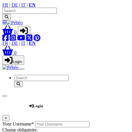
FR
|
DE
|
IT
|
EN
0
FR
|
DE
|
IT
|
EN
0
Login
Webshop
Login
×
Your Username
*
Champ obligatoire.