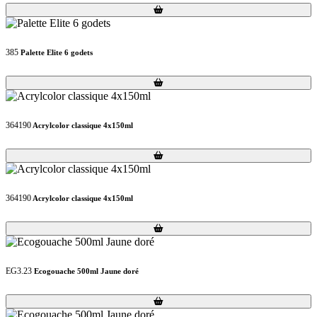
Loading...
Loading...
385
Palette Elite 6 godets
Loading...
Loading...
364190
Acrylcolor classique 4x150ml
Loading...
Loading...
364190
Acrylcolor classique 4x150ml
Loading...
Loading...
EG3.23
Ecogouache 500ml Jaune doré
Loading...
Loading...