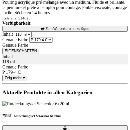
Pouring acrylique pré-mélangé avec un médium. Fluide et brillante,
la peinture et prête à l'emploi pour coulage. Faible viscosité, coulage
facile. Sèche en 24 heures.
Referenz: 524625
Verfügbarkeit:
Loading...
Loading...
Zum Warenkorb hinzufügen
Inhalt
Genaue Farbe
Genaue Farbe
EIGENSCHAFTEN
Inhalt
118 ml
Genaue Farbe
P 179-4 C
Zeig mehr
Aktuelle Produkte in allen Kategorien
756481
Entdeckungsset Setacolor 6x20ml
Loading...
Loading...