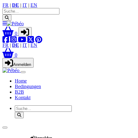
FR
|
DE
|
IT
|
EN
0
FR
|
DE
|
IT
|
EN
0
Anmelden
Home
Bedingungen
B2B
Kontakt
Webshop
Anmelden