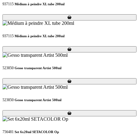
937115
Médium à peindre XL tube 200ml
Loading...
Loading...
937115
Médium à peindre XL tube 200ml
Loading...
Loading...
523850
Gesso transparent Artist 500ml
Loading...
Loading...
523850
Gesso transparent Artist 500ml
Loading...
Loading...
756481
Set 6x20ml SETACOLOR Op