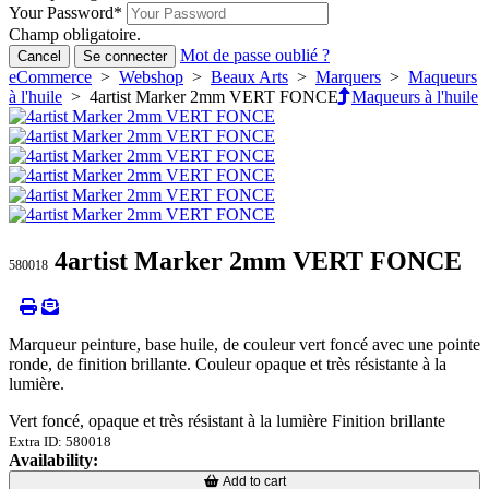
Your Password
*
Champ obligatoire.
Mot de passe oublié ?
Cancel
Se connecter
eCommerce
>
Webshop
>
Beaux Arts
>
Marquers
>
Maqueurs
à l'huile
> 4artist Marker 2mm VERT FONCE
Maqueurs à l'huile
4artist Marker 2mm VERT FONCE
580018
Marqueur peinture, base huile, de couleur vert foncé avec une pointe
ronde, de finition brillante. Couleur opaque et très résistante à la
lumière.
Vert foncé, opaque et très résistant à la lumière Finition brillante
Extra ID: 580018
Availability:
Loading...
Loading...
Add to cart