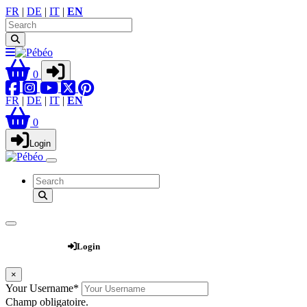
FR
|
DE
|
IT
|
EN
0
FR
|
DE
|
IT
|
EN
0
Login
Webshop
Login
×
Your Username
*
Champ obligatoire.