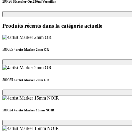
296.26
Sétacolor Op.250ml Vermillon
Loading...
Loading...
Produits récents dans la catégorie actuelle
580055
4artist Marker 2mm OR
Loading...
Loading...
580055
4artist Marker 2mm OR
Loading...
Loading...
580324
4artist Marker 15mm NOIR
Loading...
Loading...