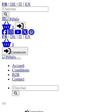
FR
|
DE
|
IT
|
EN
0
FR
|
DE
|
IT
|
EN
0
Connexion
Accueil
Conditions
B2B
Contact
Webshop
Connexion