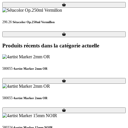
Loading...
Loading...
296.26
Sétacolor Op.250ml Vermillon
Loading...
Loading...
Produits récents dans la catégorie actuelle
580055
4artist Marker 2mm OR
Loading...
Loading...
580055
4artist Marker 2mm OR
Loading...
Loading...
580324
4artist Marker 15mm NOIR