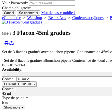
Your Password
*
Champ obligatoire.
Mot de passe oublié ?
Cancel
Se connecter
eCommerce
>
Webshop
>
Beaux Arts
>
Couleurs acryliques
>
P
3 Flacon 45ml gradués
599341
Set de 3 flacons gradués avec bouchon pipette. Contenance de 45ml c
Set de 3 flacons gradués Bbouchon pipette Contenance de 45ml chac
Extra ID: 599341
Availability:
Loading...
Loading...
Contenu
CHARACTERISTICS
Contenu
45 ml
Type de peinture
Eau
Show more