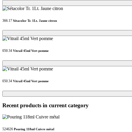
Loading...
Loading...
366.17
Sétacolor Tr. 1Lt. Jaune citron
Loading...
Loading...
050.34
Vitrail 45ml Vert pomme
Loading...
Loading...
050.34
Vitrail 45ml Vert pomme
Loading...
Loading...
Recent products in current category
524626
Pouring 118ml Cuivre métal