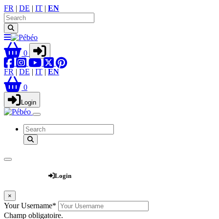
FR
|
DE
|
IT
|
EN
0
FR
|
DE
|
IT
|
EN
0
Login
Webshop
Login
×
Your Username
*
Champ obligatoire.