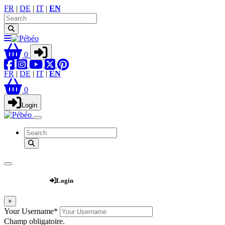
FR
|
DE
|
IT
|
EN
0
FR
|
DE
|
IT
|
EN
0
Login
Webshop
Login
×
Your Username
*
Champ obligatoire.