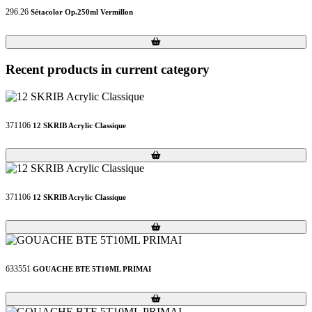
296.26
Sétacolor Op.250ml Vermillon
Loading...
Loading...
Recent products in current category
371106
12 SKRIB Acrylic Classique
Loading...
Loading...
371106
12 SKRIB Acrylic Classique
Loading...
Loading...
633551
GOUACHE BTE 5T10ML PRIMAI
Loading...
Loading...