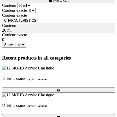
Add to cart
Contenu
Couleur exacte
Couleur exacte
CHARACTERISTICS
Contenu
20 ml
Couleur exacte
0
Show more
Recent products in all categories
371106
12 SKRIB Acrylic Classique
Loading...
Loading...
371106
12 SKRIB Acrylic Classique
Loading...
Loading...