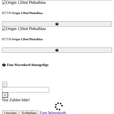
817116
Origin 120ml Phthalblau
Loading...
Loading...
817116
Origin 120ml Phthalblau
Loading...
Loading...
Zum Warenkorb hinzugefügt
-
+
Nur Zahlen bitte!
Zum Warenkorb
Löschen
Schließen