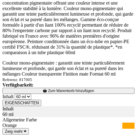
concentration pigmentaire offrant une couleur intense et une
excellente stabilité à la lumière. Couleur mono-pigmentaire qui
garantit une teinte particulièrement lumineuse et profonde, qui garde
son éclat et sa pureté dans les mélanges. Gamme éco-conçue
formulée à partir d'un liant 100% recyclé permettant de réduire de
80% l'empreinte carbone par rapport à un liant non recyclé. Produit
fabriqué en France avec 96% de matières premières d'origine
européenne. Peinture conditionnée dans un éco-tube en papier-PE
certifié FSC®, réduisant de 31% la quantité de plastique*. *en
comparaison à un tube plastique 60ml
Couleur mono-pigmentaire : garantit une teinte particulièrement
lumineuse et profonde, qui garde son éclat et sa pureté dans les
mélanges Couleur transparente Finition mate Format 60 ml
Referenz: 817005
Verfügbarkeit:
Loading...
Loading...
Zum Warenkorb hinzufügen
Inhalt
EIGENSCHAFTEN
Inhalt
60 ml
Allgemeine Farbe
Orange
Zeig mehr