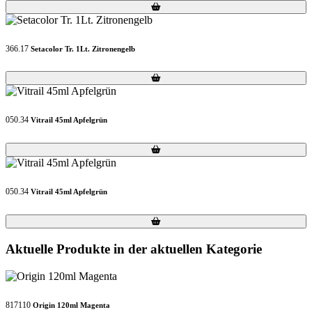
Loading...
Loading...
366.17
Setacolor Tr. 1Lt. Zitronengelb
Loading...
Loading...
050.34
Vitrail 45ml Apfelgrün
Loading...
Loading...
050.34
Vitrail 45ml Apfelgrün
Loading...
Loading...
Aktuelle Produkte in der aktuellen Kategorie
817110
Origin 120ml Magenta