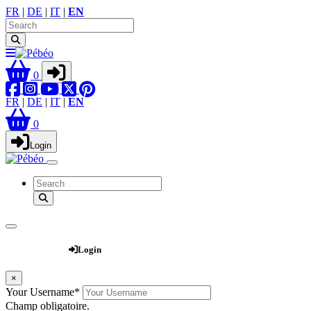
FR
|
DE
|
IT
|
EN
0
FR
|
DE
|
IT
|
EN
0
Login
Webshop
Login
×
Your Username
*
Champ obligatoire.