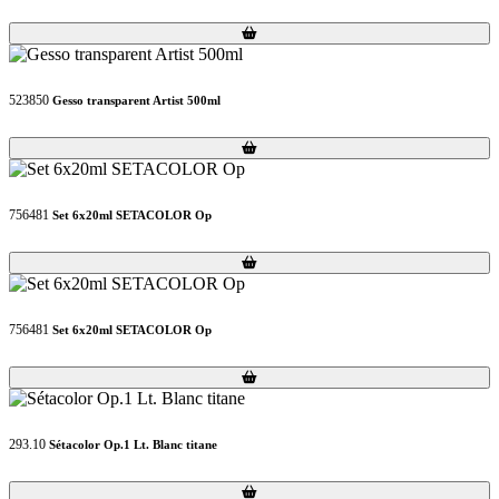
Loading...
Loading...
523850
Gesso transparent Artist 500ml
Loading...
Loading...
756481
Set 6x20ml SETACOLOR Op
Loading...
Loading...
756481
Set 6x20ml SETACOLOR Op
Loading...
Loading...
293.10
Sétacolor Op.1 Lt. Blanc titane
Loading...
Loading...