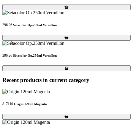
Loading...
Loading...
296.26
Sétacolor Op.250ml Vermillon
Loading...
Loading...
296.26
Sétacolor Op.250ml Vermillon
Loading...
Loading...
Recent products in current category
817110
Origin 120ml Magenta
Loading...
Loading...