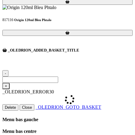
Loading...
Loading...
817116
Origin 120ml Bleu Phtalo
Loading...
Loading...
_OLEDRION_ADDED_BASKET_TITLE
-
+
_OLEDRION_ERROR30
_OLEDRION_GOTO_BASKET
Delete
Close
Menu bas gauche
Menu bas centre