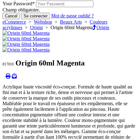
Your Password
*
Champ obligatoire.
Mot de passe oublié ?
Cancel
Se connecter
eCommerce
>
Webshop
>
Beaux Arts
>
Couleurs
acryliques
>
Origin
> Origin 60ml Magenta
Origin
Origin 60ml Magenta
817010
Acrylique haute viscosité éco-conçue. Formule de haute qualité au
fini mat et à la texture riche, dense et nerveuse qui permet à l'artiste
de conserver la marque de ses outils pinceaux et couteaux.
Malléable pour le travail en épaisseur et les empâtements, elle se
prête également facilement à l'application au pinceau. Haute
concentration pigmentaire offrant une couleur intense et une
excellente stabilité à la lumière. Couleur mono-pigmentaire qui
garantit une teinte particulièrement lumineuse et profonde, qui garde
son éclat et sa pureté dans les mélanges. Gamme éco-conçue
formulée à partir d'un liant 100% recyclé permettant de réduire de