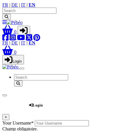
FR
|
DE
|
IT
|
EN
0
FR
|
DE
|
IT
|
EN
0
Login
Webshop
Login
×
Your Username
*
Champ obligatoire.