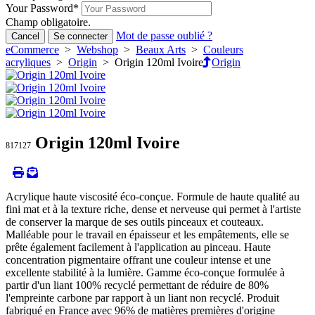
Your Password
*
Champ obligatoire.
Mot de passe oublié ?
Cancel
Se connecter
eCommerce
>
Webshop
>
Beaux Arts
>
Couleurs
acryliques
>
Origin
> Origin 120ml Ivoire
Origin
Origin 120ml Ivoire
817127
Acrylique haute viscosité éco-conçue. Formule de haute qualité au
fini mat et à la texture riche, dense et nerveuse qui permet à l'artiste
de conserver la marque de ses outils pinceaux et couteaux.
Malléable pour le travail en épaisseur et les empâtements, elle se
prête également facilement à l'application au pinceau. Haute
concentration pigmentaire offrant une couleur intense et une
excellente stabilité à la lumière. Gamme éco-conçue formulée à
partir d'un liant 100% recyclé permettant de réduire de 80%
l'empreinte carbone par rapport à un liant non recyclé. Produit
fabriqué en France avec 96% de matières premières d'origine