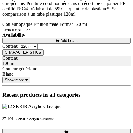
européenne. Peinture conditionnée dans un éco-tube en papier-PE
certifié FSC®, réduisant de 59% la quantité de plastique*. *en
comparaison à un tube plastique 120ml
Couleur opaque Finition mate Format 120 ml
Extra ID: 817127
Availability:
Loading...
Loading...
Add to cart
Contenu
CHARACTERISTICS
Contenu
120 ml
Couleur générique
Blanc
Show more
Recent products in all categories
371106
12 SKRIB Acrylic Classique
Loading...
Loading...