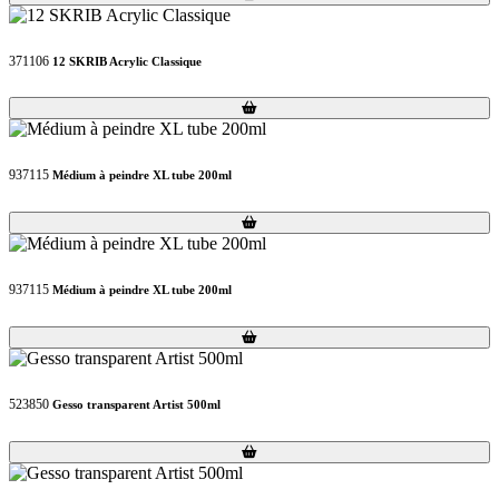
371106
12 SKRIB Acrylic Classique
Loading...
Loading...
937115
Médium à peindre XL tube 200ml
Loading...
Loading...
937115
Médium à peindre XL tube 200ml
Loading...
Loading...
523850
Gesso transparent Artist 500ml
Loading...
Loading...