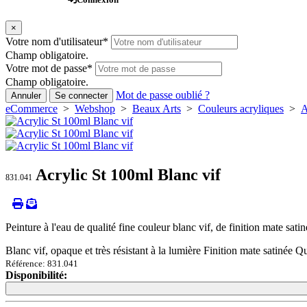
×
Votre nom d'utilisateur
*
Champ obligatoire.
Votre mot de passe
*
Champ obligatoire.
Mot de passe oublié ?
Annuler
Se connecter
eCommerce
>
Webshop
>
Beaux Arts
>
Couleurs acryliques
>
A
Acrylic St 100ml Blanc vif
831.041
Peinture à l'eau de qualité fine couleur blanc vif, de finition mate sati
Blanc vif, opaque et très résistant à la lumière Finition mate satinée Qu
Référence: 831.041
Disponibilité:
Loading...
Loading...