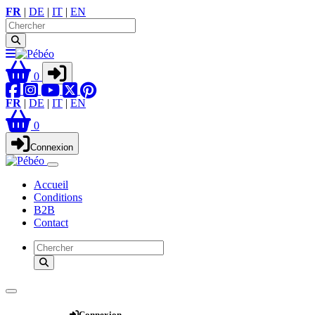
FR
|
DE
|
IT
|
EN
0
FR
|
DE
|
IT
|
EN
0
Connexion
Accueil
Conditions
B2B
Contact
Webshop
Connexion