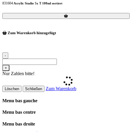
831604
Acrylic Studio 5x T 100ml sortiert
Loading...
Loading...
Zum Warenkorb hinzugefügt
-
+
Nur Zahlen bitte!
Zum Warenkorb
Löschen
Schließen
Menu bas gauche
Menu bas centre
Menu bas droite