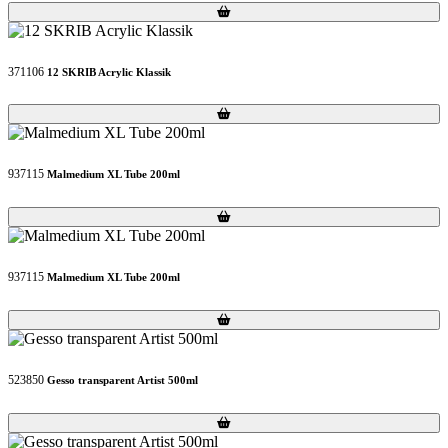
Loading...
Loading...
371106
12 SKRIB Acrylic Klassik
Loading...
Loading...
937115
Malmedium XL Tube 200ml
Loading...
Loading...
937115
Malmedium XL Tube 200ml
Loading...
Loading...
523850
Gesso transparent Artist 500ml
Loading...
Loading...