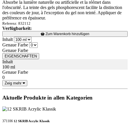
Absorbe la lumière naturelle ou artificielle et la réémet dans
l'obscurité. La teinte des gels phosphorescent facilite la distinction
des couleurs de jour, à l'exception du gel non teinté. Appliquer de
préférence en épaisseur.
Referenz: 832112
Verfügbarkeit:
Loading...
Loading...
Zum Warenkorb hinzufügen
Inhalt
Genaue Farbe
Genaue Farbe
EIGENSCHAFTEN
Inhalt
100 ml
Genaue Farbe
0
Zeig mehr
Aktuelle Produkte in allen Kategorien
371106
12 SKRIB Acrylic Klassik