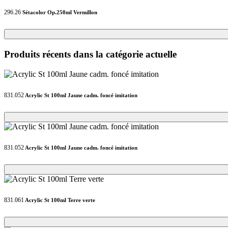
296.26
Sétacolor Op.250ml Vermillon
Loading...
Loading...
Produits récents dans la catégorie actuelle
831.052
Acrylic St 100ml Jaune cadm. foncé imitation
Loading...
Loading...
831.052
Acrylic St 100ml Jaune cadm. foncé imitation
Loading...
Loading...
831.061
Acrylic St 100ml Terre verte
Loading...
Loading...