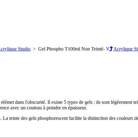
crylique Studio
> Gel Phospho T100ml Non Teinté- V
Acrylique S
éémet dans l'obscurité. Il existe 5 types de gels : ils sont légèrement tei
érence avec un couteau à peindre en épaisseur.
é. La teinte des gels phosphorescent facilite la distinction des couleurs 