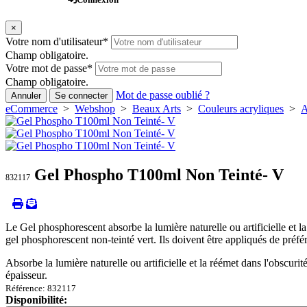
×
Votre nom d'utilisateur
*
Champ obligatoire.
Votre mot de passe
*
Champ obligatoire.
Mot de passe oublié ?
Annuler
Se connecter
eCommerce
>
Webshop
>
Beaux Arts
>
Couleurs acryliques
>
A
Gel Phospho T100ml Non Teinté- V
832117
Le Gel phosphorescent absorbe la lumière naturelle ou artificielle et la r
gel phosphorescent non-teinté vert. Ils doivent être appliqués de préf
Absorbe la lumière naturelle ou artificielle et la réémet dans l'obscurit
épaisseur.
Référence: 832117
Disponibilité: