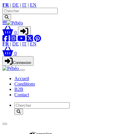
FR
|
DE
|
IT
|
EN
0
FR
|
DE
|
IT
|
EN
0
Connexion
Accueil
Conditions
B2B
Contact
Webshop
Connexion