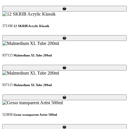
Loading...
Loading...
371106
12 SKRIB Acrylic Klassik
Loading...
Loading...
937115
Malmedium XL Tube 200ml
Loading...
Loading...
937115
Malmedium XL Tube 200ml
Loading...
Loading...
523850
Gesso transparent Artist 500ml
Loading...
Loading...