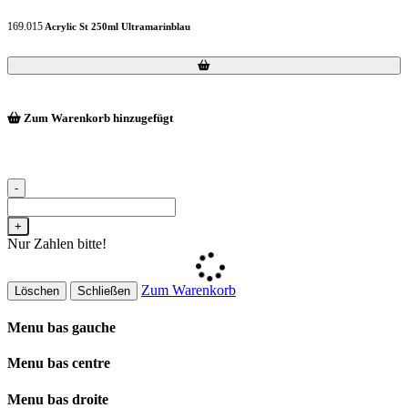
169.015
Acrylic St 250ml Ultramarinblau
Loading...
Loading...
Zum Warenkorb hinzugefügt
-
+
Nur Zahlen bitte!
Zum Warenkorb
Löschen
Schließen
Menu bas gauche
Menu bas centre
Menu bas droite