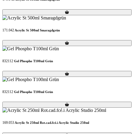
Loading...
Loading...
171.042
Acrylic St 500ml Smaragdgrün
Loading...
Loading...
832112
Gel Phospho T100ml Grün
Loading...
Loading...
832112
Gel Phospho T100ml Grün
Loading...
Loading...
169.053
Acrylic St 250ml Rot.cad.fcé.i Acrylic Studio 250ml