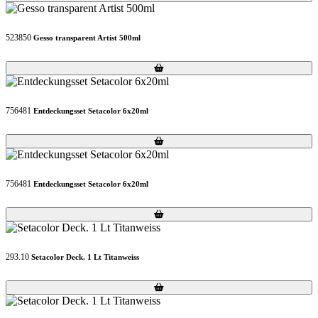
523850
Gesso transparent Artist 500ml
Loading...
Loading...
756481
Entdeckungsset Setacolor 6x20ml
Loading...
Loading...
756481
Entdeckungsset Setacolor 6x20ml
Loading...
Loading...
293.10
Setacolor Deck. 1 Lt Titanweiss
Loading...
Loading...