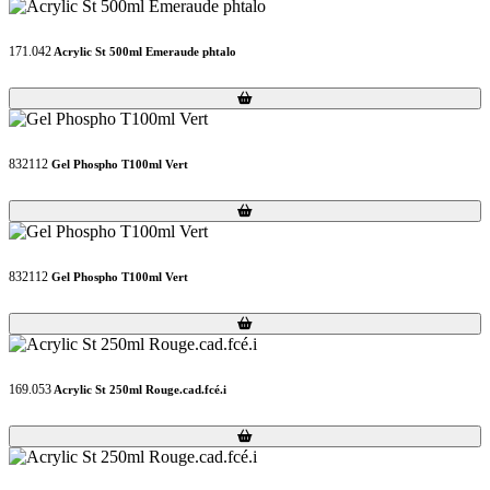
171.042
Acrylic St 500ml Emeraude phtalo
Loading...
Loading...
832112
Gel Phospho T100ml Vert
Loading...
Loading...
832112
Gel Phospho T100ml Vert
Loading...
Loading...
169.053
Acrylic St 250ml Rouge.cad.fcé.i
Loading...
Loading...