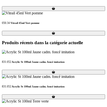
Loading...
Loading...
050.34
Vitrail 45ml Vert pomme
Loading...
Loading...
Produits récents dans la catégorie actuelle
831.052
Acrylic St 100ml Jaune cadm. foncé imitation
Loading...
Loading...
831.052
Acrylic St 100ml Jaune cadm. foncé imitation
Loading...
Loading...