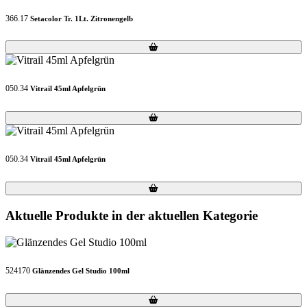
366.17
Setacolor Tr. 1Lt. Zitronengelb
Loading...
Loading...
050.34
Vitrail 45ml Apfelgrün
Loading...
Loading...
050.34
Vitrail 45ml Apfelgrün
Loading...
Loading...
Aktuelle Produkte in der aktuellen Kategorie
524170
Glänzendes Gel Studio 100ml
Loading...
Loading...