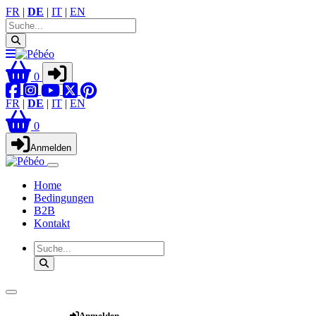
FR
|
DE
|
IT
|
EN
0
FR
|
DE
|
IT
|
EN
0
Anmelden
Home
Bedingungen
B2B
Kontakt
Webshop
Anmelden