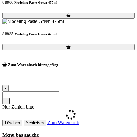
818665
Modeling Paste Green 475ml
Loading...
Loading...
818665
Modeling Paste Green 475ml
Loading...
Loading...
Zum Warenkorb hinzugefügt
-
+
Nur Zahlen bitte!
Zum Warenkorb
Löschen
Schließen
Menu bas gauche