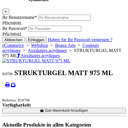
×
Ihr Benutzername
*
Pflichtfeld.
Ihr Passwort
*
Pflichtfeld.
Haben Sie Ihr Passwort vergessen ?
Abbrechen
Einloggen
eCommerce
>
Webshop
>
Beaux Arts
>
Couleurs
acryliques
>
Auxiliaires acryliques
> STRUKTURGEL MATT
975 ML
Auxiliaires acryliques
STRUKTURGEL MATT 975 ML
818706
Referenz: 818706
Verfügbarkeit:
Loading...
Loading...
Zum Warenkorb hinzufügen
Aktuelle Produkte in allen Kategorien