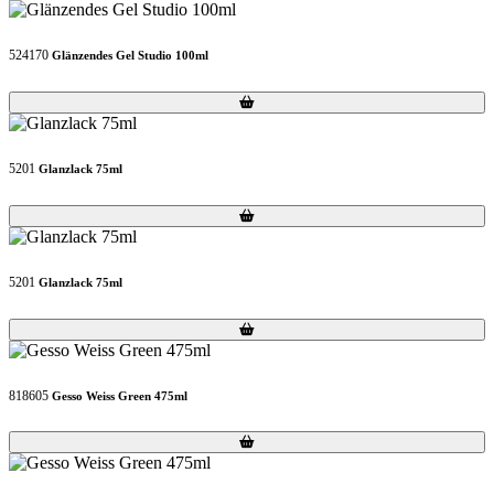
524170
Glänzendes Gel Studio 100ml
Loading...
Loading...
5201
Glanzlack 75ml
Loading...
Loading...
5201
Glanzlack 75ml
Loading...
Loading...
818605
Gesso Weiss Green 475ml
Loading...
Loading...