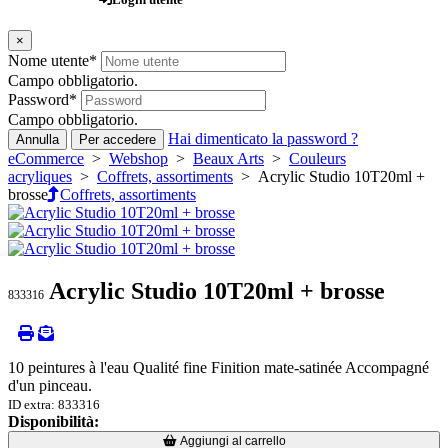
×
Nome utente
*
Campo obbligatorio.
Password
*
Campo obbligatorio.
Hai dimenticato la password ?
Annulla
Per accedere
eCommerce
>
Webshop
>
Beaux Arts
>
Couleurs
acryliques
>
Coffrets, assortiments
> Acrylic Studio 10T20ml +
brosse
Coffrets, assortiments
Acrylic Studio 10T20ml + brosse
833316
10 peintures à l'eau Qualité fine Finition mate-satinée Accompagné
d'un pinceau.
ID extra: 833316
Disponibilità:
Loading...
Loading...
Aggiungi al carrello