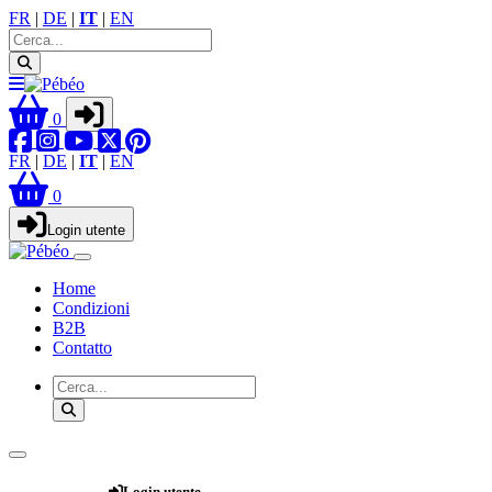
FR
|
DE
|
IT
|
EN
0
FR
|
DE
|
IT
|
EN
0
Login utente
Home
Condizioni
B2B
Contatto
Webshop
Login utente