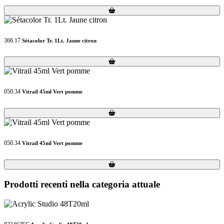
Loading...
Loading...
366.17
Sétacolor Tr. 1Lt. Jaune citron
Loading...
Loading...
050.34
Vitrail 45ml Vert pomme
Loading...
Loading...
050.34
Vitrail 45ml Vert pomme
Loading...
Loading...
Prodotti recenti nella categoria attuale