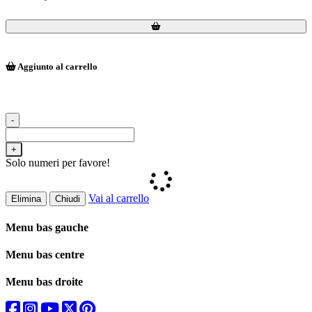
Loading...
Loading...
Aggiunto al carrello
-
+
Solo numeri per favore!
Vai al carrello
Elimina
Chiudi
Menu bas gauche
Menu bas centre
Menu bas droite