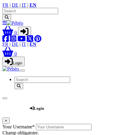
FR
|
DE
|
IT
|
EN
0
FR
|
DE
|
IT
|
EN
0
Login
Webshop
Login
×
Your Username
*
Champ obligatoire.