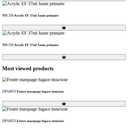
908.356
Acrylic EF 37ml Jaune primaire
Loading...
Loading...
908.356
Acrylic EF 37ml Jaune primaire
Loading...
Loading...
Most viewed products
DPA8053
Feutre marquage fugace tissu/soie
Loading...
Loading...
DPA8053
Feutre marquage fugace tissu/soie