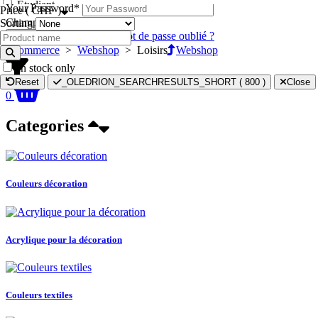
Étudiant
Your Password
*
Price ( CHF )
Champ obligatoire.
Sorting
Mot de passe oublié ?
Cancel
Se connecter
eCommerce
>
Webshop
>
Loisirs
Webshop
In stock only
Reset
_OLEDRION_SEARCHRESULTS_SHORT (
800
)
Close
0
Categories
Couleurs décoration
Acrylique pour la décoration
Couleurs textiles