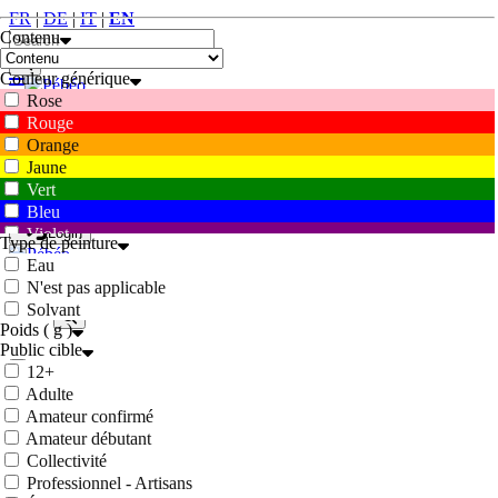
FR
|
DE
|
IT
|
EN
Contenu
Couleur générique
Rose
0
Rouge
Orange
FR
|
DE
|
IT
|
EN
Jaune
Vert
0
Bleu
Violet
Login
Type de peinture
Marron
Eau
Blanc
N'est pas applicable
Gris
Solvant
Noir
Poids ( g )
Public cible
12+
Webshop
Adulte
Login
Amateur confirmé
Amateur débutant
×
Collectivité
Your Username
*
Professionnel - Artisans
Champ obligatoire.