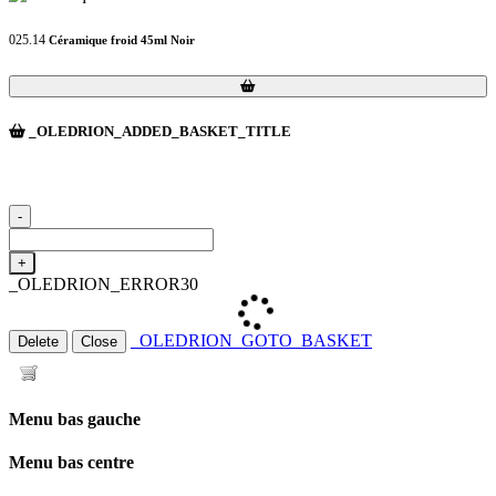
025.14
Céramique froid 45ml Noir
Loading...
Loading...
_OLEDRION_ADDED_BASKET_TITLE
-
+
_OLEDRION_ERROR30
_OLEDRION_GOTO_BASKET
Delete
Close
Menu bas gauche
Menu bas centre