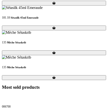
Loading...
Loading...
181.18
Sétasilk 45ml Emeraude
Loading...
Loading...
135
Mèche Sétaskrib
Loading...
Loading...
135
Mèche Sétaskrib
Loading...
Loading...
Most sold products
006700