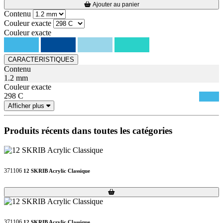
Loading...
Loading...
Ajouter au panier
Contenu
Couleur exacte
Couleur exacte
CARACTERISTIQUES
Contenu
1.2 mm
Couleur exacte
298 C
Afficher plus
Produits récents dans toutes les catégories
371106
12 SKRIB Acrylic Classique
Loading...
Loading...
371106
12 SKRIB Acrylic Classique