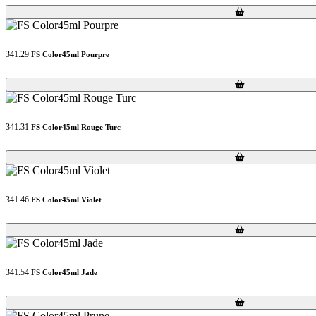
Loading...
Loading...
341.29
FS Color45ml Pourpre
Loading...
Loading...
341.31
FS Color45ml Rouge Turc
Loading...
Loading...
341.46
FS Color45ml Violet
Loading...
Loading...
341.54
FS Color45ml Jade
Loading...
Loading...