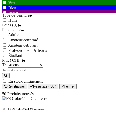
Vert
Bleu
Violet
Type de peinture
Marron
Huile
Blanc
Poids ( g )
Gris
Public cible
Noir
Adulte
Amateur confirmé
Amateur débutant
Professionnel - Artisans
Étudiant
Prix ( CHF )
Tri
En stock uniquement
Réinitialiser
Résultats (
50
)
Fermer
50 Produits trouvés
341.13
FS Color45ml Chartreuse