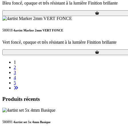
Bleu foncé, opaque et très résistant à la lumière Finition brillante
Loading...
Loading...
580018
4artist Marker 2mm VERT FONCE
Vert foncé, opaque et très résistant à la lumière Finition brillante
Loading...
Loading...
1
2
3
4
5
Produits récents
580891
4artist set 5x 4mm Basique