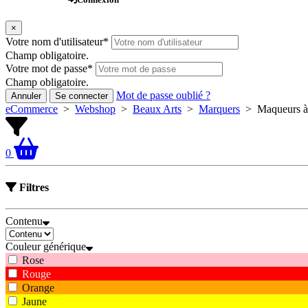
×
Votre nom d'utilisateur
*
Champ obligatoire.
Votre mot de passe
*
Champ obligatoire.
Mot de passe oublié ?
Annuler
Se connecter
eCommerce
>
Webshop
>
Beaux Arts
>
Marquers
>
Maqueurs à 
0
Filtres
Contenu
Couleur générique
Rose
Rouge
Orange
Jaune