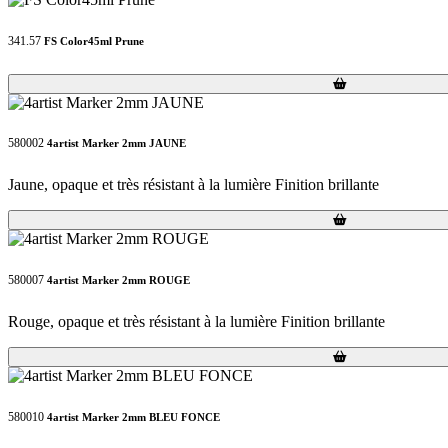
341.57
FS Color45ml Prune
Loading...
Loading...
580002
4artist Marker 2mm JAUNE
Jaune, opaque et très résistant à la lumière Finition brillante
Loading...
Loading...
580007
4artist Marker 2mm ROUGE
Rouge, opaque et très résistant à la lumière Finition brillante
Loading...
Loading...
580010
4artist Marker 2mm BLEU FONCE