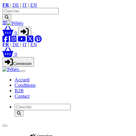
FR
|
DE
|
IT
|
EN
0
FR
|
DE
|
IT
|
EN
0
Connexion
Accueil
Conditions
B2B
Contact
Webshop
Connexion