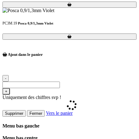
Loading...
Loading...
PC3M.19
Posca 0,9/1,3mm Violet
Loading...
Loading...
Ajout dans le panier
-
+
Uniquement des chiffres svp !
Vers le panier
Supprimer
Fermer
Menu bas gauche
Menu bas centre