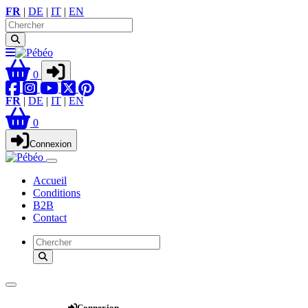
FR
|
DE
|
IT
|
EN
0
FR
|
DE
|
IT
|
EN
0
Connexion
Accueil
Conditions
B2B
Contact
Webshop
Connexion