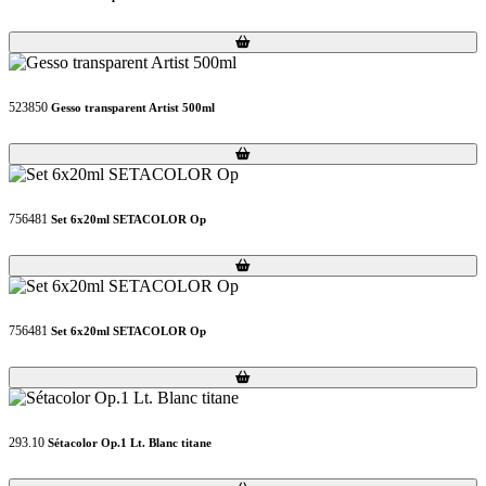
Loading...
Loading...
523850
Gesso transparent Artist 500ml
Loading...
Loading...
756481
Set 6x20ml SETACOLOR Op
Loading...
Loading...
756481
Set 6x20ml SETACOLOR Op
Loading...
Loading...
293.10
Sétacolor Op.1 Lt. Blanc titane