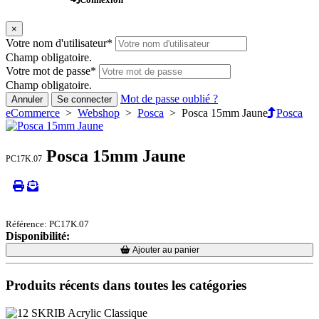
×
Votre nom d'utilisateur
*
Champ obligatoire.
Votre mot de passe
*
Champ obligatoire.
Mot de passe oublié ?
Annuler
Se connecter
eCommerce
>
Webshop
>
Posca
> Posca 15mm Jaune
Posca
Posca 15mm Jaune
PC17K.07
Référence: PC17K.07
Disponibilité:
Loading...
Loading...
Ajouter au panier
Produits récents dans toutes les catégories