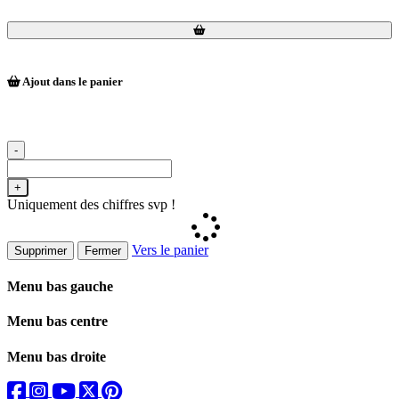
Loading...
Loading...
Ajout dans le panier
-
+
Uniquement des chiffres svp !
Vers le panier
Supprimer
Fermer
Menu bas gauche
Menu bas centre
Menu bas droite