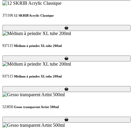
371106
12 SKRIB Acrylic Classique
Loading...
Loading...
937115
Médium à peindre XL tube 200ml
Loading...
Loading...
937115
Médium à peindre XL tube 200ml
Loading...
Loading...
523850
Gesso transparent Artist 500ml
Loading...
Loading...