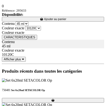
0
Référence: 295633
Disponibilité:
Loading...
Loading...
Ajouter au panier
Contenu
Couleur exacte
Couleur exacte
CARACTERISTIQUES
Contenu
45 ml
Couleur exacte
10120C
Afficher plus
Produits récents dans toutes les catégories
756481
Set 6x20ml SETACOLOR Op
Loading...
Loading...