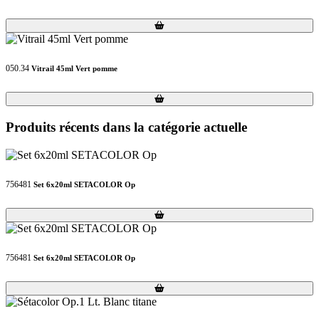
Loading...
Loading...
050.34
Vitrail 45ml Vert pomme
Loading...
Loading...
Produits récents dans la catégorie actuelle
756481
Set 6x20ml SETACOLOR Op
Loading...
Loading...
756481
Set 6x20ml SETACOLOR Op
Loading...
Loading...