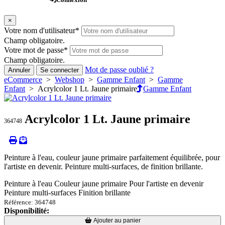
×
Votre nom d'utilisateur
*
Champ obligatoire.
Votre mot de passe
*
Champ obligatoire.
Mot de passe oublié ?
Annuler
Se connecter
eCommerce
>
Webshop
>
Gamme Enfant
>
Gamme
Enfant
> Acrylcolor 1 Lt. Jaune primaire
Gamme Enfant
Acrylcolor 1 Lt. Jaune primaire
364748
Peinture à l'eau, couleur jaune primaire parfaitement équilibrée, pour
l'artiste en devenir. Peinture multi-surfaces, de finition brillante.
Peinture à l'eau Couleur jaune primaire Pour l'artiste en devenir
Peinture multi-surfaces Finition brillante
Référence: 364748
Disponibilité:
Loading...
Loading...
Ajouter au panier