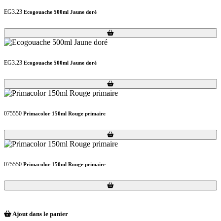
EG3.23
Ecogouache 500ml Jaune doré
Loading...
Loading...
EG3.23
Ecogouache 500ml Jaune doré
Loading...
Loading...
075550
Primacolor 150ml Rouge primaire
Loading...
Loading...
075550
Primacolor 150ml Rouge primaire
Loading...
Loading...
Ajout dans le panier