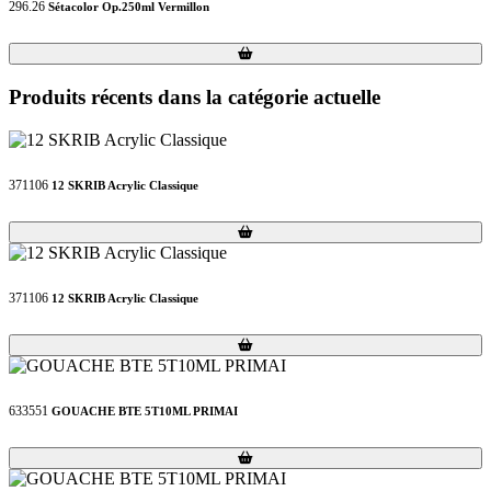
296.26
Sétacolor Op.250ml Vermillon
Loading...
Loading...
Produits récents dans la catégorie actuelle
371106
12 SKRIB Acrylic Classique
Loading...
Loading...
371106
12 SKRIB Acrylic Classique
Loading...
Loading...
633551
GOUACHE BTE 5T10ML PRIMAI
Loading...
Loading...