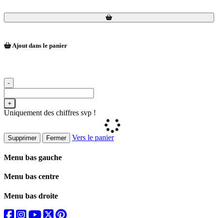
Loading...
Loading...
Ajout dans le panier
-
+
Uniquement des chiffres svp !
Vers le panier
Supprimer
Fermer
Menu bas gauche
Menu bas centre
Menu bas droite