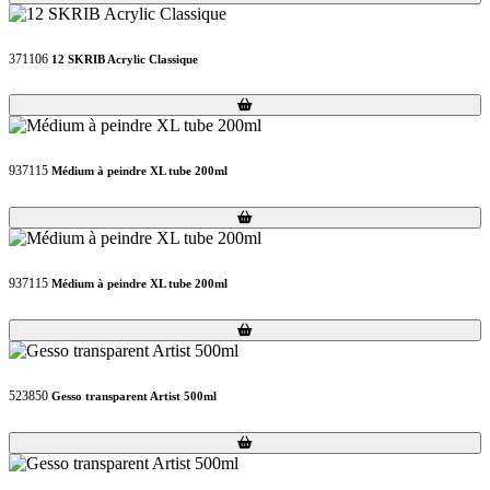
371106
12 SKRIB Acrylic Classique
Loading...
Loading...
937115
Médium à peindre XL tube 200ml
Loading...
Loading...
937115
Médium à peindre XL tube 200ml
Loading...
Loading...
523850
Gesso transparent Artist 500ml
Loading...
Loading...