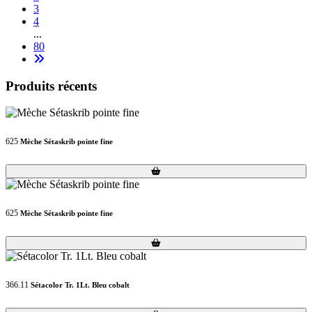
3
4
...
80
Produits récents
625
Mèche Sétaskrib pointe fine
Loading...
Loading...
625
Mèche Sétaskrib pointe fine
Loading...
Loading...
366.11
Sétacolor Tr. 1Lt. Bleu cobalt