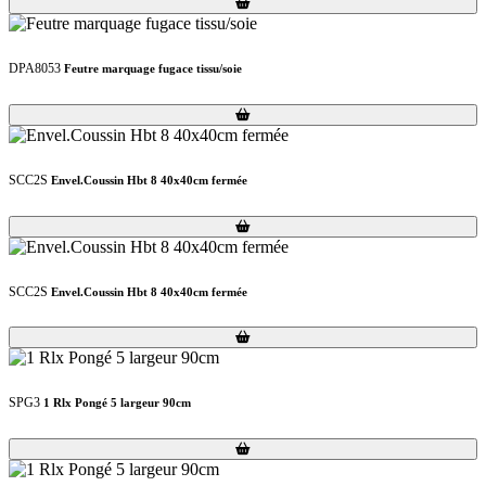
Loading...
Loading...
DPA8053
Feutre marquage fugace tissu/soie
Loading...
Loading...
SCC2S
Envel.Coussin Hbt 8 40x40cm fermée
Loading...
Loading...
SCC2S
Envel.Coussin Hbt 8 40x40cm fermée
Loading...
Loading...
SPG3
1 Rlx Pongé 5 largeur 90cm
Loading...
Loading...