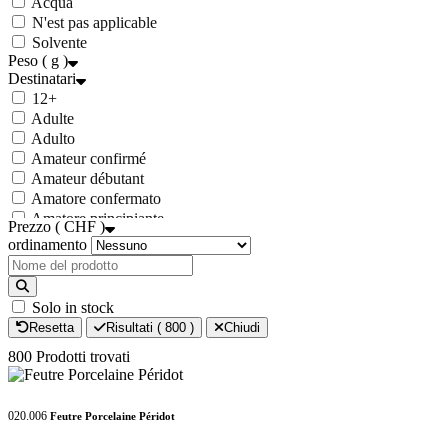
Acqua
Bianco
N'est pas applicable
Grigio
Solvente
Nero
Peso ( g )
Destinatari
12+
Adulte
Adulto
Amateur confirmé
Amateur débutant
Amatore confermato
Amatore principiante
Prezzo ( CHF )
Collectivité
ordinamento
Community
Comunità
Professionista - Artigiani
Solo in stock
Professionista - Artigiano
Resetta
Risultati (
800
)
Chiudi
Professionnel - Artisans
800 Prodotti trovati
Studente
020.006
Feutre Porcelaine Péridot