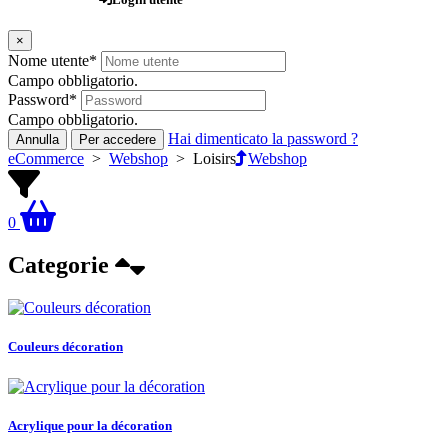
×
Nome utente
*
Campo obbligatorio.
Password
*
Campo obbligatorio.
Hai dimenticato la password ?
Annulla
Per accedere
eCommerce
>
Webshop
>
Loisirs
Webshop
0
Categorie
Couleurs décoration
Acrylique pour la décoration