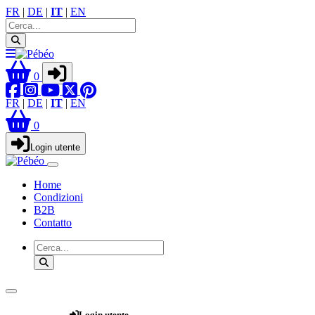
FR
|
DE
|
IT
|
EN
0
FR
|
DE
|
IT
|
EN
0
Login utente
Home
Condizioni
B2B
Contatto
Webshop
Login utente