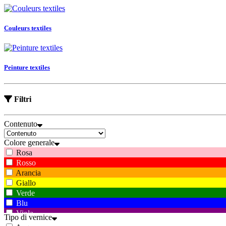
Couleurs textiles
Peinture textiles
Filtri
Contenuto
Colore generale
Rosa
Rosso
Arancia
Giallo
Verde
Blu
Viola
Tipo di vernice
Marrone