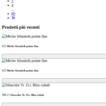
3
4
...
80
Prodotti più recenti
625
Mèche Sétaskrib pointe fine
Loading...
Loading...
625
Mèche Sétaskrib pointe fine
Loading...
Loading...
366.11
Sétacolor Tr. 1Lt. Bleu cobalt
Loading...
Loading...