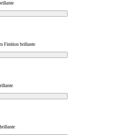
rillante
 Finition brillante
illante
rillante