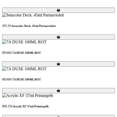
Loading...
Loading...
295.29
Setacolor Deck. 45ml Parmaviolett
Loading...
Loading...
805404
7A DUSE 100ML ROT
Loading...
Loading...
805404
7A DUSE 100ML ROT
Loading...
Loading...
908.356
Acrylic EF 37ml Primärgelb
Loading...
Loading...