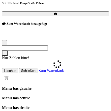
SSC18S
Schal Pongé 5, 40x150cm
Loading...
Loading...
Zum Warenkorb hinzugefügt
-
+
Nur Zahlen bitte!
Zum Warenkorb
Löschen
Schließen
Menu bas gauche
Menu bas centre
Menu bas droite