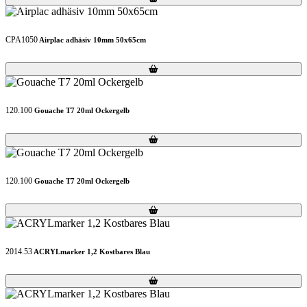
CPA1050
Airplac adhäsiv 10mm 50x65cm
Loading...
Loading...
120.100
Gouache T7 20ml Ockergelb
Loading...
Loading...
120.100
Gouache T7 20ml Ockergelb
Loading...
Loading...
2014.53
ACRYLmarker 1,2 Kostbares Blau
Loading...
Loading...