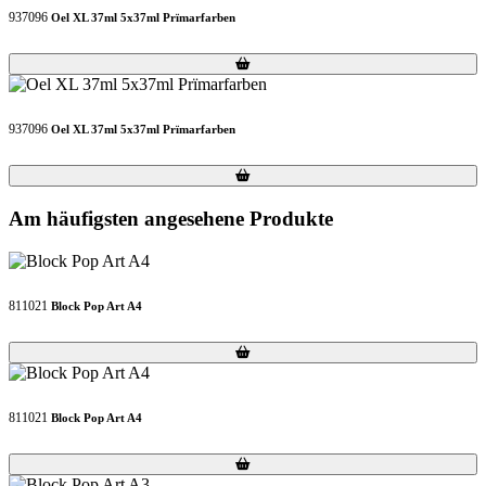
937096
Oel XL 37ml 5x37ml Prïmarfarben
Loading...
Loading...
937096
Oel XL 37ml 5x37ml Prïmarfarben
Loading...
Loading...
Am häufigsten angesehene Produkte
811021
Block Pop Art A4
Loading...
Loading...
811021
Block Pop Art A4
Loading...
Loading...