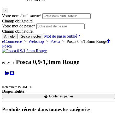
×
Votre nom d'utilisateur
*
Champ obligatoire.
Votre mot de passe
*
Champ obligatoire.
Mot de passe oublié ?
Annuler
Se connecter
eCommerce
>
Webshop
>
Posca
> Posca 0,9/1,3mm Rouge
Posca
Posca 0,9/1,3mm Rouge
PC3M.14
Référence: PC3M.14
Disponibilité:
Loading...
Loading...
Ajouter au panier
Produits récents dans toutes les catégories