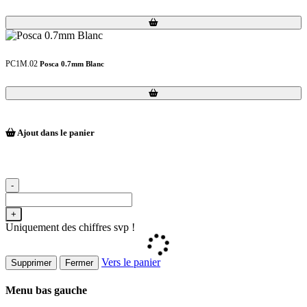
Loading...
Loading...
PC1M.02
Posca 0.7mm Blanc
Loading...
Loading...
Ajout dans le panier
-
+
Uniquement des chiffres svp !
Vers le panier
Supprimer
Fermer
Menu bas gauche