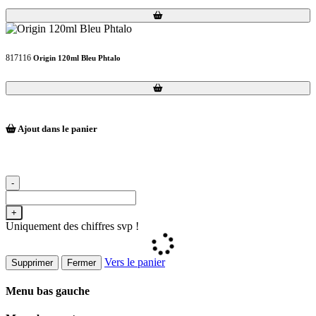
Loading...
Loading...
817116
Origin 120ml Bleu Phtalo
Loading...
Loading...
Ajout dans le panier
-
+
Uniquement des chiffres svp !
Vers le panier
Supprimer
Fermer
Menu bas gauche