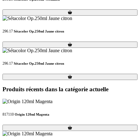
Loading...
Loading...
296.17
Sétacolor Op.250ml Jaune citron
Loading...
Loading...
296.17
Sétacolor Op.250ml Jaune citron
Loading...
Loading...
Produits récents dans la catégorie actuelle
817110
Origin 120ml Magenta
Loading...
Loading...