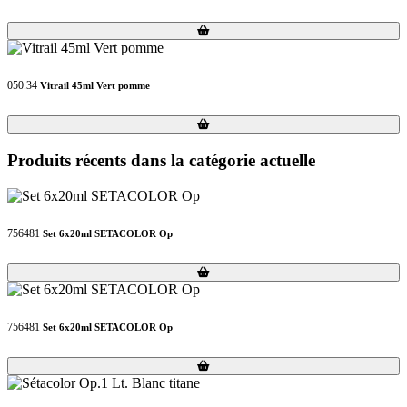
Loading...
Loading...
050.34
Vitrail 45ml Vert pomme
Loading...
Loading...
Produits récents dans la catégorie actuelle
756481
Set 6x20ml SETACOLOR Op
Loading...
Loading...
756481
Set 6x20ml SETACOLOR Op
Loading...
Loading...