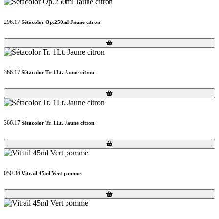
296.17
Sétacolor Op.250ml Jaune citron
Loading...
Loading...
366.17
Sétacolor Tr. 1Lt. Jaune citron
Loading...
Loading...
366.17
Sétacolor Tr. 1Lt. Jaune citron
Loading...
Loading...
050.34
Vitrail 45ml Vert pomme
Loading...
Loading...