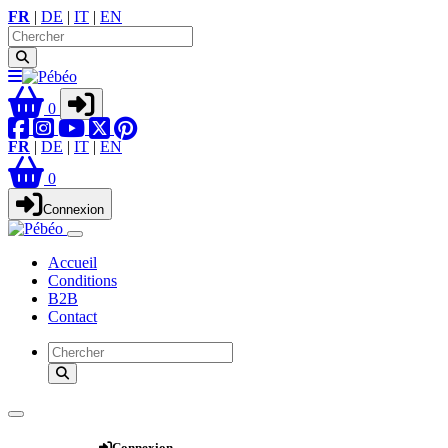
FR
|
DE
|
IT
|
EN
0
FR
|
DE
|
IT
|
EN
0
Connexion
Accueil
Conditions
B2B
Contact
Webshop
Connexion