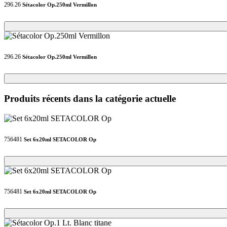
296.26
Sétacolor Op.250ml Vermillon
Loading...
Loading...
296.26
Sétacolor Op.250ml Vermillon
Loading...
Loading...
Produits récents dans la catégorie actuelle
756481
Set 6x20ml SETACOLOR Op
Loading...
Loading...
756481
Set 6x20ml SETACOLOR Op
Loading...
Loading...