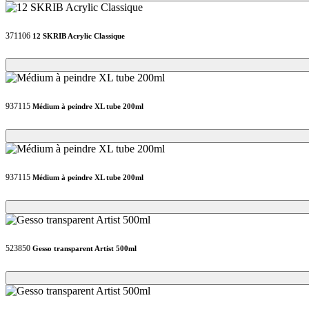
371106
12 SKRIB Acrylic Classique
Loading...
Loading...
937115
Médium à peindre XL tube 200ml
Loading...
Loading...
937115
Médium à peindre XL tube 200ml
Loading...
Loading...
523850
Gesso transparent Artist 500ml
Loading...
Loading...