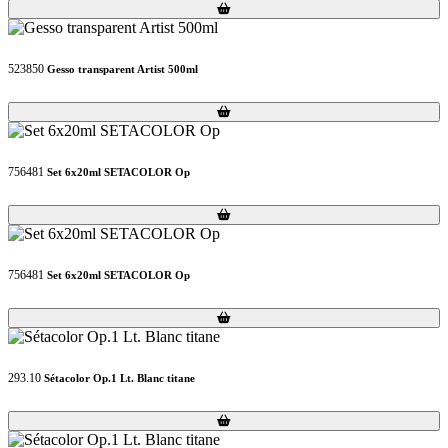
Loading...
Loading...
523850
Gesso transparent Artist 500ml
Loading...
Loading...
756481
Set 6x20ml SETACOLOR Op
Loading...
Loading...
756481
Set 6x20ml SETACOLOR Op
Loading...
Loading...
293.10
Sétacolor Op.1 Lt. Blanc titane
Loading...
Loading...