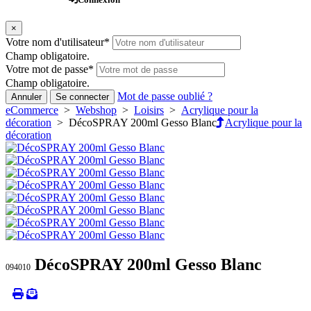
×
Votre nom d'utilisateur
*
Champ obligatoire.
Votre mot de passe
*
Champ obligatoire.
Mot de passe oublié ?
Annuler
Se connecter
eCommerce
>
Webshop
>
Loisirs
>
Acrylique pour la
décoration
> DécoSPRAY 200ml Gesso Blanc
Acrylique pour la
décoration
DécoSPRAY 200ml Gesso Blanc
094010