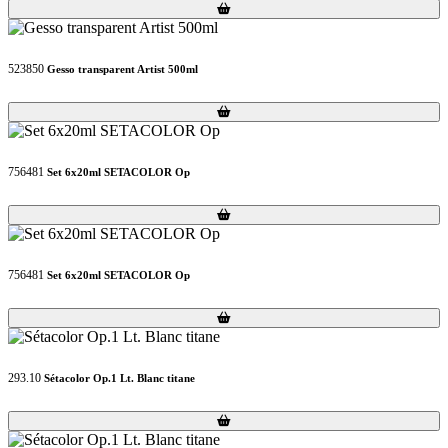
Loading...
Loading...
523850
Gesso transparent Artist 500ml
Loading...
Loading...
756481
Set 6x20ml SETACOLOR Op
Loading...
Loading...
756481
Set 6x20ml SETACOLOR Op
Loading...
Loading...
293.10
Sétacolor Op.1 Lt. Blanc titane
Loading...
Loading...