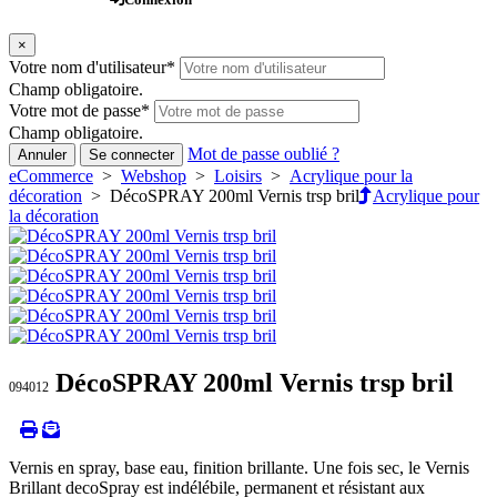
×
Votre nom d'utilisateur
*
Champ obligatoire.
Votre mot de passe
*
Champ obligatoire.
Mot de passe oublié ?
Annuler
Se connecter
eCommerce
>
Webshop
>
Loisirs
>
Acrylique pour la
décoration
> DécoSPRAY 200ml Vernis trsp bril
Acrylique pour
la décoration
DécoSPRAY 200ml Vernis trsp bril
094012
Vernis en spray, base eau, finition brillante. Une fois sec, le Vernis
Brillant decoSpray est indélébile, permanent et résistant aux