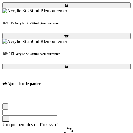
Loading...
Loading...
169.015
Acrylic St 250ml Bleu outremer
Loading...
Loading...
169.015
Acrylic St 250ml Bleu outremer
Loading...
Loading...
Ajout dans le panier
-
+
Uniquement des chiffres svp !