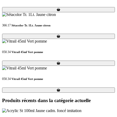
Loading...
Loading...
366.17
Sétacolor Tr. 1Lt. Jaune citron
Loading...
Loading...
050.34
Vitrail 45ml Vert pomme
Loading...
Loading...
050.34
Vitrail 45ml Vert pomme
Loading...
Loading...
Produits récents dans la catégorie actuelle