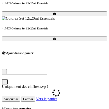
417403
Colorex Set 12x20ml Essentiels
Loading...
Loading...
417403
Colorex Set 12x20ml Essentiels
Loading...
Loading...
Ajout dans le panier
-
+
Uniquement des chiffres svp !
Vers le panier
Supprimer
Fermer
Menu bas gauche