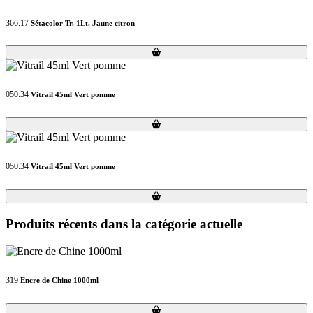
366.17
Sétacolor Tr. 1Lt. Jaune citron
Loading...
Loading...
050.34
Vitrail 45ml Vert pomme
Loading...
Loading...
050.34
Vitrail 45ml Vert pomme
Loading...
Loading...
Produits récents dans la catégorie actuelle
319
Encre de Chine 1000ml
Loading...
Loading...